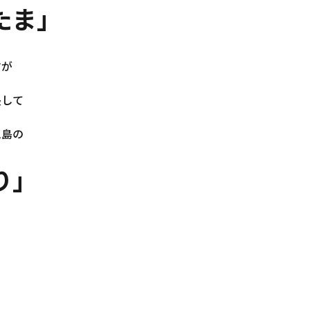
たま」
すが
長して
三島の
り」