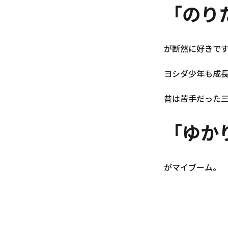
「のり
が断然に好きで
ヨシダ少年も成
昔は苦手だった
「ゆか
がマイブーム。