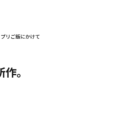
ップリご飯にかけて
所作。