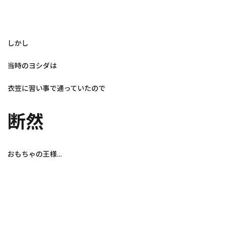
しかし
当時のヨシダは
衣笠に習い事で通っていたので
断然
おもちゃの王様…