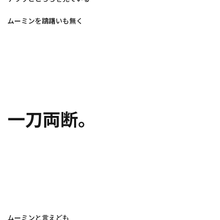
ムーミンを躊躇いも無く
一刀両断。
ムーミンと言えども