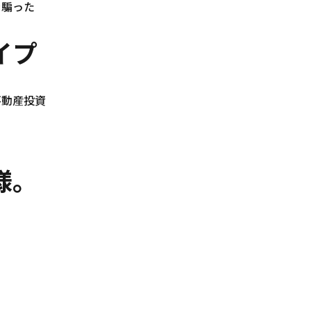
を騙った
イプ
不動産投資
様。