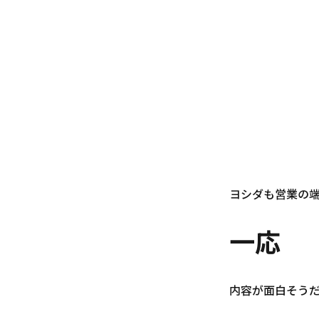
ヨシダも営業の
一応
内容が面白そう