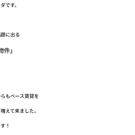
シダです。
話題に出る
物件」
からもベース賃貸を
が増えて来ました。
です！