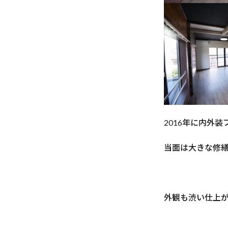
2016年に内外
当面は大きな修
外観も渋い仕上