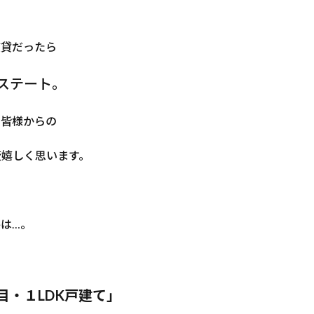
賃貸だったら
ステート。
い皆様からの
変嬉しく思います。
は…。
目・１LDK戸建て」