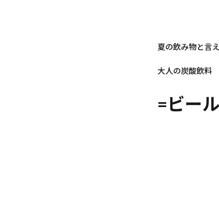
夏の飲み物と言
大人の炭酸飲料
=ビー