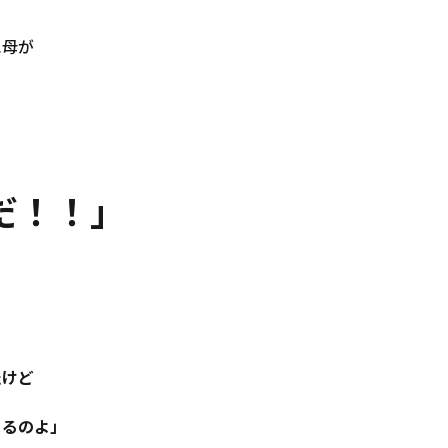
に母が
だ！！」
たけど
あるのよ」