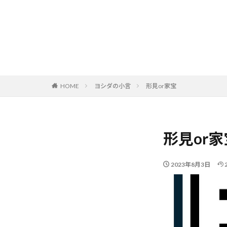
HOME
ヨシダの小言
形見or家宝
形見or家
2023年8月3日