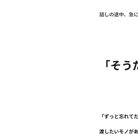
話しの途中、急
「そう
「ずっと忘れて
渡したいモノが