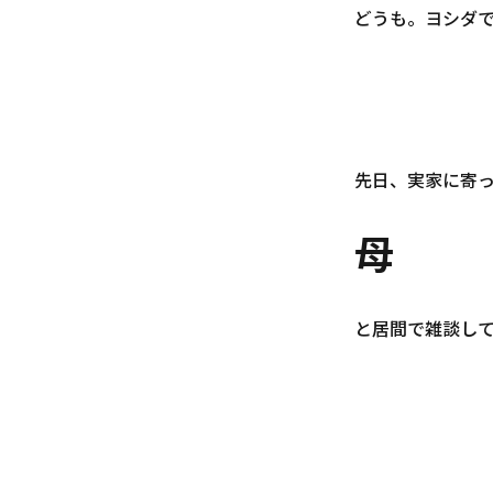
どうも。ヨシダ
先日、実家に寄
母
と居間で雑談し