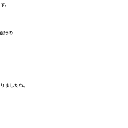
です。
手銀行の
が
ありましたね。