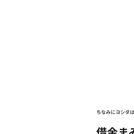
ちなみにヨシダ
借金ま