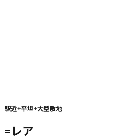
駅近+平坦+大型敷地
=レア