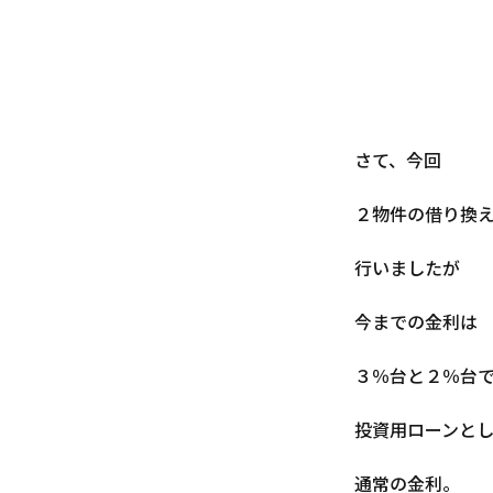
さて、今回
２物件の借り換
行いましたが
今までの金利は
３％台と２％台
投資用ローンと
通常の金利。