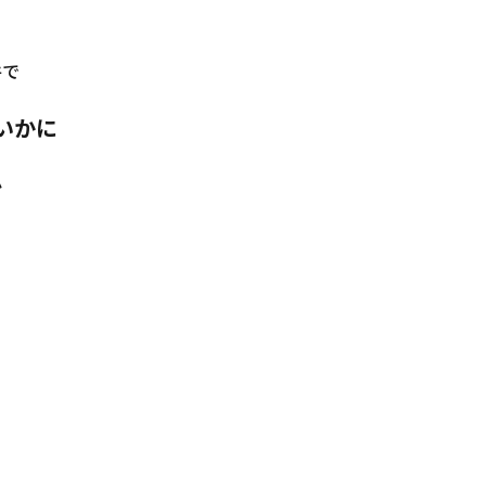
件で
いかに
か