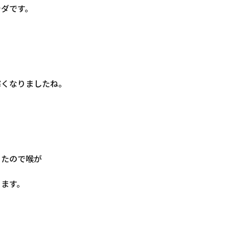
シダです。
寒くなりましたね。
きたので喉が
ります。