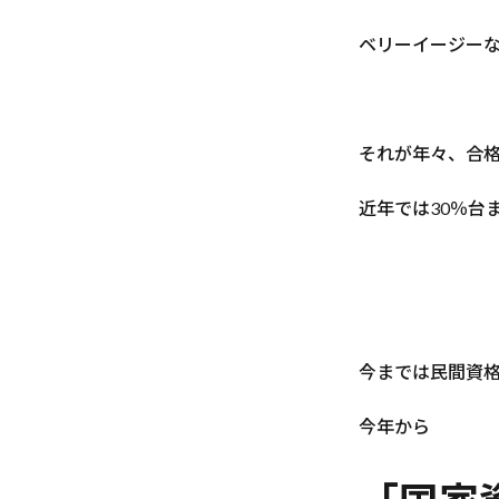
ベリーイージー
それが年々、合
近年では30％台
今までは民間資
今年から