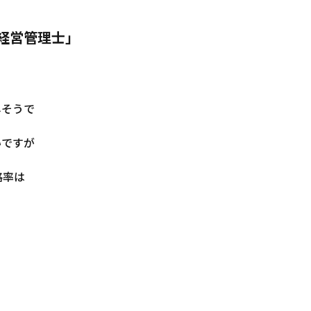
経営管理士」
しそうで
いですが
格率は