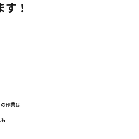
ます！
での作業は
れも