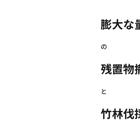
膨大な
の
残置物
と
竹林伐