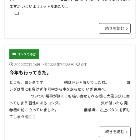
ますが いよいよ 1リットルあたり…
[…]
続きを読む
ヨシダの小言
2022年7月26日
2022年7月26日
0件
今年も行ってきた。
どうも。ヨシダです。 朝はドシャ降りでしたね。 ヨ
シダは雨にも負けず 午前中から車を走らせて いざ 東京へ。
ついつい用事が無くても 吸い寄せられる様に 大黒ふ頭 に寄
ってしまう 習性のあるヨシダ。 気が付いたら 発
券機の前に 立っていました。 無意識に 左上ボタン を押し
てしまう 習 […]
続きを読む