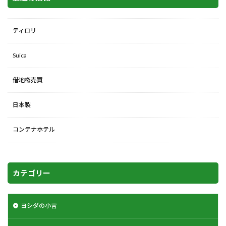
ティロリ
Suica
借地権売買
日本製
コンテナホテル
カテゴリー
ヨシダの小言