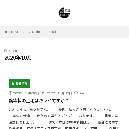
HOME
2020年
10月
MONTH
2020年10月
物件情報
2020年10月30日
2020年10月30日
0件
旗竿状の土地はキライですか？
こんにちは。ヨシダです。 最近、めっきり寒くなりましたね。
空気も乾燥してきたので喉が イガイガしております。 風邪には
注意しましょう。 さて、本日の物件情報は… 高台に位置す
る分譲地。 森崎３丁目・新築戸建 販売価格：2890万円 北久里浜