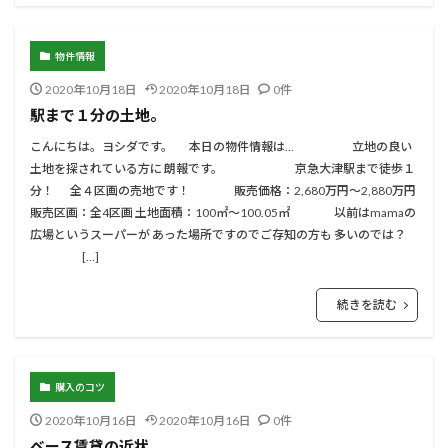
物件情報
2020年10月18日
2020年10月18日
0件
駅まで１分の土地。
こんにちは。ヨシダです。 本日の物件情報は… 立地の良い
土地を探されている方に 朗報です。 京急大津駅まで徒歩１
分！ 全４区画の売地です！ 販売価格：2,680万円～2,880万円
販売区画：全4区画 土地面積：100㎡～100.05㎡ 以前はmamaの
広場というスーパーが あった場所ですのでご存知の方も 多いのでは？
[…]
続きを読む
購入のコツ
2020年10月16日
2020年10月16日
0件
ベース賃貸の近状。