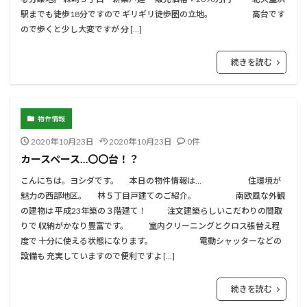
駅までも徒歩18分ですので ギリギリ徒歩圏の立地。 高台です
ので歩くと少し大変ですが 分 […]
続きを読む
物件情報
2020年10月23日
2020年10月23日
0件
カースペース…〇〇台！？
こんにちは。ヨシダです。 本日の物件情報は… 住環境が
魅力の西部地区。 林５丁目戸建てのご紹介。 南欧風な外観
の建物は 平成23年築の３階建て！ 注文建築らしいこだわりの間取
りで 収納がかなり豊富です。 室内クリーニングとクロス張替え程
度で 十分に使える状態になります。 電動シャッターなどの
設備も 充実していますので便利ですよ […]
続きを読む