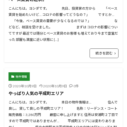
こんにちは。ヨシダです。 先日、投資家の方から 「ベース
賃貸を始めたいけど… コロナの影響ってどうなの？」 ですとか…
「今後、ベース賃貸の需要が 少なくなるのでは？」 な
どなど、相談を受けました。 まずは コロナの影響につい
てですが 最近では随分とベース賃貸のお客様 も増えており今まで空室だ
った 部屋も満室に近い状態に […]
続きを読む
物件情報
2020年10月9日
2020年10月9日
0件
やっぱり人気の平成町エリア
こんにちは。ヨシダです。 本日の物件情報は… 住んで
良し。 貸して良しの 平成町エリア！ 名称：リーデンス・コート
販売価格：3,280万円 厳密に申し上げますと 住所は安浦町２丁目で
すので 平成町ではありませんが… 平成町エリアには変わりありま