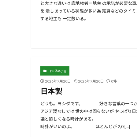
と大きな違いは 底地権者＝地主 の承諾
を 潰しあっている状態が多い為 売買などのタイミ
する地主も 一定数いる。 
ヨシダの小言
2026年7月20日
2026年7月20日
0件
日本製
どうも。ヨシダです。 好きな言葉の一つ
アジア製なしでは 世の中は回らないが 
議と欲しくなる時計がある。 スイス
時計がいいのよ。 ほとんどが 2,0 […]