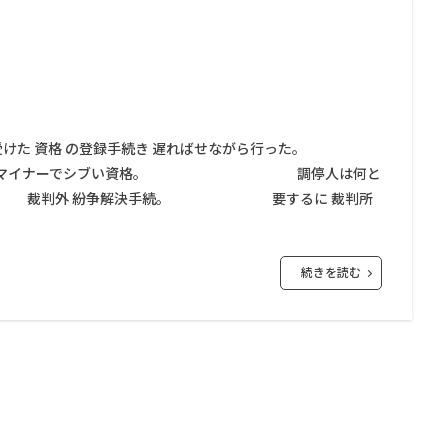
けた 資格 の登録手続き 遅ればせながら行った。
 というマイナーでシブい資格。 調停人は何と
は… 裁判外 紛争解決手続。 要するに 裁判所
続きを読む