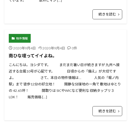
ています。 意外とマジ […]
続きを読む
物件情報
2020年9月4日
2020年9月4日
0件
南ひな壇ってイイよね。
こんにちは。ヨシダです。 まだまだ暑い日が続きますが 九州へ接
近する台風10号が心配です。 日頃からの「備え」が大切です
よ。 さて、本日の物件情報は… 人気の「堀ノ内
駅」まで 徒歩12分の好立地！ 閑静な分譲地の一角で 敷地はゆとり
の 42.65坪！ 間取りは SICやWICなど便利な 収納タップリ３
LDK！ 販売価格 […]
続きを読む