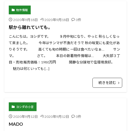
物件情報
2020年9月18日
2020年9月18日
0件
駅から離れていても。
こんにちは。ヨシダです。 ９月中旬になり、やっと 秋らしくなっ
て来ました。 今年はサンマが不漁だそうで 秋の味覚にも変化があ
りそうです。 高くても旬の時期に 一回は食べたいなぁ… サン
マ。 さて。 本日の新着物件情報は… 大矢部３丁
目・売地 販売価格：1980万円 閑静な分譲地で住環境良好。
魅力は何といっても […]
続きを読む
ヨシダの小言
2020年9月12日
2020年9月12日
0件
MADO