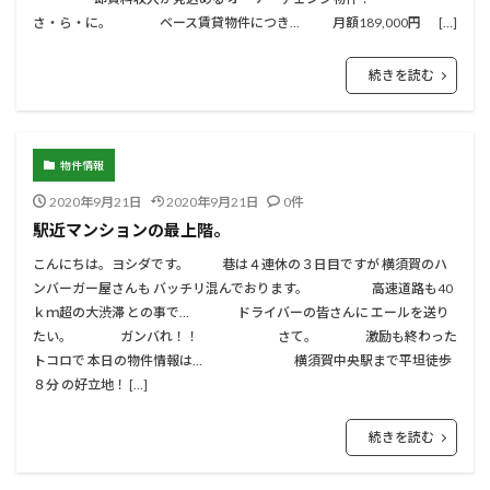
さ・ら・に。 ベース賃貸物件につき… 月額189,000円 […]
続きを読む
物件情報
2020年9月21日
2020年9月21日
0件
駅近マンションの最上階。
こんにちは。ヨシダです。 巷は４連休の３日目ですが 横須賀のハ
ンバーガー屋さんも バッチリ混んでおります。 高速道路も40
ｋｍ超の大渋滞 との事で… ドライバーの皆さんに エールを送り
たい。 ガンバれ！！ さて。 激励も終わった
トコロで 本日の物件情報は… 横須賀中央駅まで平坦徒歩
８分 の好立地！ […]
続きを読む