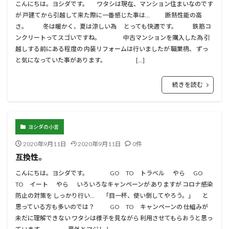
こんにちは。ヨシダです。 ワタシは現在、マンション住まいなのです
が 戸建てから引越して来た際に一番感じた事は… 断熱性能の高
さ。 冬は暖かく、夏は涼しい為 とっても快適です。 鉄筋コ
ンクリートってスゴいですね。 中古マンションを購入した為 引
越しする前にある程度の 内装リフォームは行いましたが 職業柄、 ずっ
と気になっていた事があります。 […]
続きを読む
ヨシダの小言
2020年9月11日
2020年9月11日
0件
互換性。
こんにちは。ヨシダです。 GO TO トラベル やら GO
TO イート やら いろいろなキャンペーンが ありますが コロナ感染
防止の対策を しっかり行い… 「目一杯、使い倒してやろう。」 と
思っている方も多いのでは？ GO TO キャンペーンの 仕組みが
未だに理解できない ワタシは様子を見ながら 利用させてもらおうと思っ