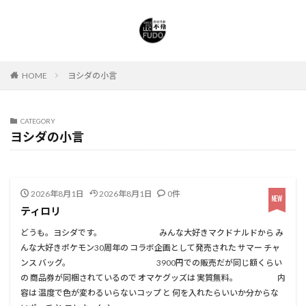
HOME
ヨシダの小言
CATEGORY
ヨシダの小言
2026年8月1日
2026年8月1日
0件
ティロリ
どうも。ヨシダです。 みんな大好きマクドナルドから み
んな大好きポケモン30周年の コラボ企画として発売された サマー チャ
ンス バッグ。 3900円での販売だが同じ額くらい
の 商品券が同梱されているので オマケグッズは 実質無料。 内
容は 温度で色が変わるいらないコップ と 何を入れたらいいか分からな