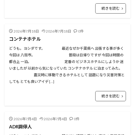
続きを読む
2026年7月18日
2026年7月18日
0件
コンテナホテル
どうも。ヨシダです。 最近なぜか千葉県へ 出張する事が多く
今回は 八街市。 普段は日帰りですが 今回は時間の
都合上 一泊。 定番の ビジネスホテルにしようか 迷
いましたが 以前から気になっていた コンテナホテル に泊まってみた。
震災時に移動できるホテルとして 話題になり災害対策と
しても とても良いアイデ […]
続きを読む
2026年7月4日
2026年7月4日
0件
ADR調停人