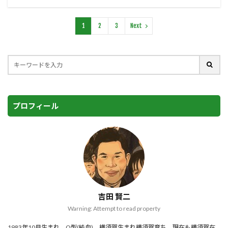
1
2
3
Next
プロフィール
吉田 賢二
Warning: Attempt to read property
1983年10月生まれ。O型(純血)。横須賀生まれ横須賀育ち。現在も横須賀在