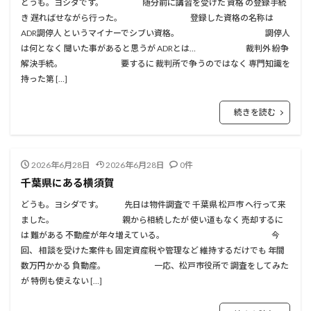
どうも。ヨシダです。 随分前に講習を受けた 資格 の登録手続
き 遅ればせながら行った。 登録した資格の名称は
ADR調停人 というマイナーでシブい資格。 調停人
は何となく 聞いた事があると思うが ADRとは… 裁判外 紛争
解決手続。 要するに 裁判所で争うのではなく 専門知識を
持った第 […]
続きを読む
2026年6月28日
2026年6月28日
0件
千葉県にある横須賀
どうも。ヨシダです。 先日は物件調査で 千葉県 松戸市 へ行って来
ました。 親から相続したが 使い道もなく 売却するに
は 難がある 不動産が年々増えている。 今
回、 相談を受けた案件も 固定資産税や管理など 維持するだけでも 年間
数万円かかる 負動産。 一応、松戸市役所で 調査をしてみた
が 特例も使えない […]