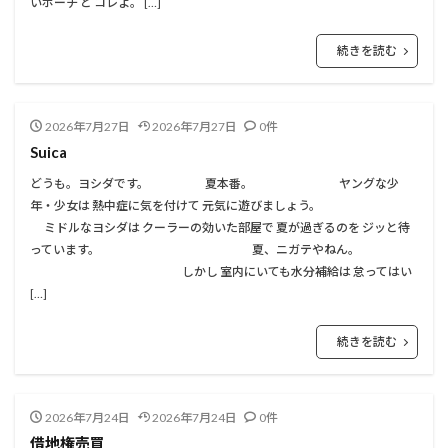
いポーチ と コレよ。 […]
続きを読む
2026年7月27日
2026年7月27日
0件
Suica
どうも。ヨシダです。 夏本番。 ヤングな少
年・少女は 熱中症に気を付けて 元気に遊びましょう。
ミドルなヨシダは クーラーの効いた部屋で 夏が過ぎるのを ジッと待
っています。 夏、ニガテやねん。
しかし 室内にいても水分補給は 怠ってはい
[…]
続きを読む
2026年7月24日
2026年7月24日
0件
借地権売買