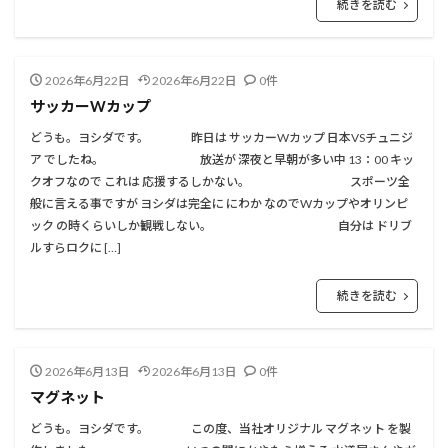
続きを読む
2026年6月22日
2026年6月22日
0件
サッカーWカップ
どうも。ヨシダです。 昨日は サッカーWカップ 日本VSチュニジ
ア でしたね。 放送が 深夜と早朝が多い中 13：00 キッ
クオフなので これは 応援するしかない。 スポーツ全
般に言える事ですが ヨシダは完全に にわか なのでWカップやオリンピ
ック の時くらいしか観戦しない。 自分は ドリブ
ルすらロクに […]
続きを読む
2026年6月13日
2026年6月13日
0件
マグネット
どうも。ヨシダです。 この度、当社オリジナル マグネット を製