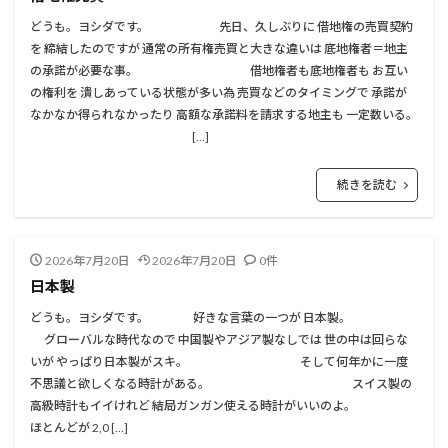
どうも。ヨシダです。 先日、久しぶりに 借地権の売買契約
を 締結したのですが 通常の所有権売買と大きな違いは 底地権者＝地主
の承諾が必要な事。 借地権者も底地権者も お互い
の権利を 潰しあっている状態が多い為 売買などのタイミングで 承諾が
なかなか得られなかったり 高額な承諾料を請求する地主も 一定数いる。
[…]
続きを読む
2026年7月20日
2026年7月20日
0件
日本製
どうも。ヨシダです。 好きな言葉の一つが 日本製。
グローバルな時代なので 中国製やアジア製なしでは 世の中は回らな
いが やっぱり日本製がスキ。 そして何年かに一度
不思議と欲しくなる時計がある。 スイス製の
高級時計もイイけれど 結局ガンガン使える時計がいいのよ。
ほとんどが 2,0 […]