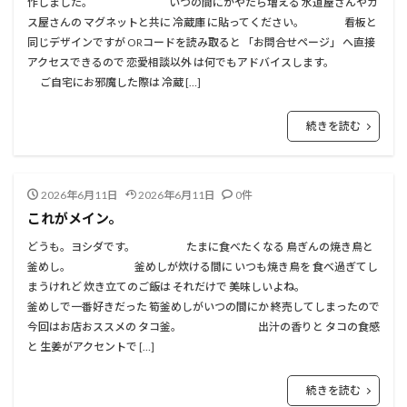
作しました。 いつの間にかやたら増える 水道屋さんやガ
ス屋さんの マグネットと共に 冷蔵庫 に貼ってください。 看板と
同じデザインですが ORコードを読み取ると 「お問合せページ」 へ直接
アクセスできるので 恋愛相談以外 は何でもアドバイスします。
ご自宅にお邪魔した際は 冷蔵 […]
続きを読む
2026年6月11日
2026年6月11日
0件
これがメイン。
どうも。ヨシダです。 たまに食べたくなる 鳥ぎんの焼き鳥と
釜めし。 釜めしが炊ける間に いつも焼き鳥を 食べ過ぎてし
まうけれど 炊き立てのご飯は それだけで 美味しいよね。
釜めしで一番好きだった 筍釜めしがいつの間にか 終売してしまったので
今回はお店おススメの タコ釜。 出汁の香りと タコの食感
と 生姜がアクセントで […]
続きを読む